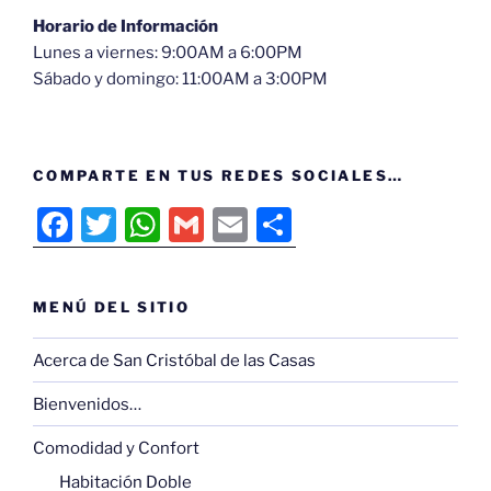
Horario de Información
Lunes a viernes: 9:00AM a 6:00PM
Sábado y domingo: 11:00AM a 3:00PM
COMPARTE EN TUS REDES SOCIALES…
F
T
W
G
E
C
a
w
h
m
m
o
c
itt
at
ai
ai
m
MENÚ DEL SITIO
e
er
s
l
l
p
b
A
ar
Acerca de San Cristóbal de las Casas
o
p
tir
Bienvenidos…
o
p
Comodidad y Confort
k
Habitación Doble