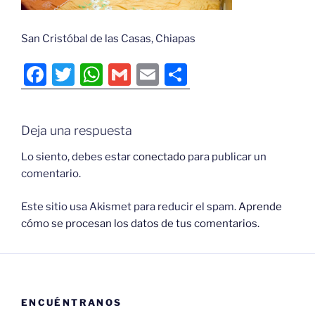
San Cristóbal de las Casas, Chiapas
F
T
W
G
E
C
a
w
h
m
m
o
c
itt
at
ai
ai
m
Deja una respuesta
e
er
s
l
l
p
b
A
ar
Lo siento, debes estar
conectado
para publicar un
comentario.
o
p
tir
o
p
Este sitio usa Akismet para reducir el spam.
Aprende
cómo se procesan los datos de tus comentarios.
k
ENCUÉNTRANOS