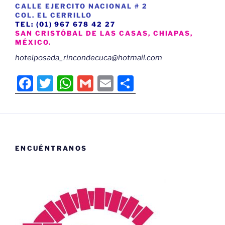
CALLE EJERCITO NACIONAL # 2
COL. EL CERRILLO
TEL: (01) 967 678 42 27
SAN CRISTÓBAL DE LAS CASAS, CHIAPAS,
MÉXICO.
hotelposada_rincondecuca@hotmail.com
F
T
W
G
E
C
a
w
h
m
m
o
c
itt
at
ai
ai
m
e
er
s
l
l
p
b
A
ar
ENCUÉNTRANOS
o
p
tir
o
p
k