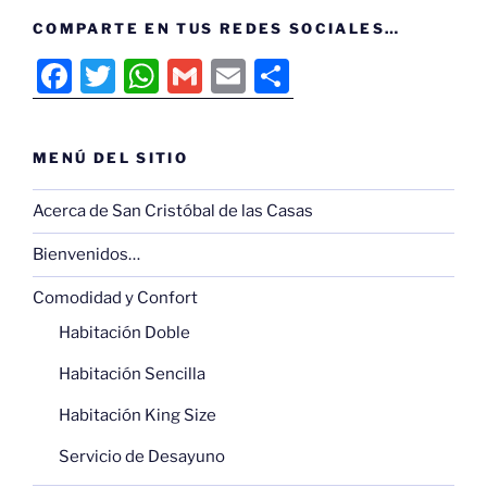
COMPARTE EN TUS REDES SOCIALES…
F
T
W
G
E
C
a
w
h
m
m
o
c
itt
at
ai
ai
m
MENÚ DEL SITIO
e
er
s
l
l
p
b
A
ar
Acerca de San Cristóbal de las Casas
o
p
tir
Bienvenidos…
o
p
Comodidad y Confort
k
Habitación Doble
Habitación Sencilla
Habitación King Size
Servicio de Desayuno