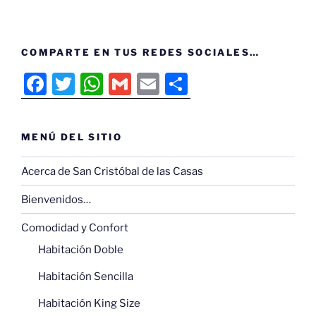
COMPARTE EN TUS REDES SOCIALES…
F
T
W
G
E
C
a
w
h
m
m
o
c
itt
at
ai
ai
m
MENÚ DEL SITIO
e
er
s
l
l
p
b
A
ar
Acerca de San Cristóbal de las Casas
o
p
tir
Bienvenidos…
o
p
Comodidad y Confort
k
Habitación Doble
Habitación Sencilla
Habitación King Size