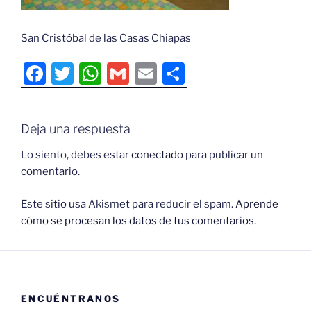
San Cristóbal de las Casas Chiapas
F
T
W
G
E
C
a
w
h
m
m
o
c
itt
at
ai
ai
m
Deja una respuesta
e
er
s
l
l
p
b
A
ar
Lo siento, debes estar
conectado
para publicar un
comentario.
o
p
tir
o
p
Este sitio usa Akismet para reducir el spam.
Aprende
cómo se procesan los datos de tus comentarios.
k
ENCUÉNTRANOS