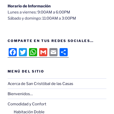
Horario de Información
Lunes a viernes: 9:00AM a 6:00PM
Sábado y domingo: 11:00AM a 3:00PM
COMPARTE EN TUS REDES SOCIALES…
F
T
W
G
E
C
a
w
h
m
m
o
c
itt
at
ai
ai
m
MENÚ DEL SITIO
e
er
s
l
l
p
b
A
ar
Acerca de San Cristóbal de las Casas
o
p
tir
Bienvenidos…
o
p
Comodidad y Confort
k
Habitación Doble