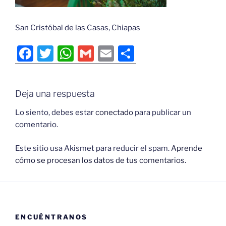
San Cristóbal de las Casas, Chiapas
F
T
W
G
E
C
a
w
h
m
m
o
c
itt
at
ai
ai
m
Deja una respuesta
e
er
s
l
l
p
b
A
ar
Lo siento, debes estar
conectado
para publicar un
comentario.
o
p
tir
o
p
Este sitio usa Akismet para reducir el spam.
Aprende
cómo se procesan los datos de tus comentarios.
k
ENCUÉNTRANOS