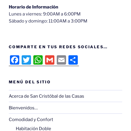
Horario de Información
Lunes a viernes: 9:00AM a 6:00PM
Sábado y domingo: 11:00AM a 3:00PM
COMPARTE EN TUS REDES SOCIALES…
F
T
W
G
E
C
a
w
h
m
m
o
c
itt
at
ai
ai
m
MENÚ DEL SITIO
e
er
s
l
l
p
b
A
ar
Acerca de San Cristóbal de las Casas
o
p
tir
Bienvenidos…
o
p
Comodidad y Confort
k
Habitación Doble