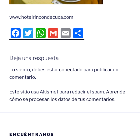
www.hotelrincondecuca.com
F
T
W
G
E
C
a
w
h
m
m
o
c
itt
at
ai
ai
m
Deja una respuesta
e
er
s
l
l
p
b
A
ar
Lo siento, debes estar
conectado
para publicar un
comentario.
o
p
tir
o
p
Este sitio usa Akismet para reducir el spam.
Aprende
cómo se procesan los datos de tus comentarios.
k
ENCUÉNTRANOS