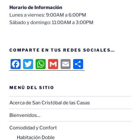
Horario de Información
Lunes a viernes: 9:00AM a 6:00PM
Sábado y domingo: 11:00AM a 3:00PM
COMPARTE EN TUS REDES SOCIALES…
F
T
W
G
E
C
a
w
h
m
m
o
c
itt
at
ai
ai
m
MENÚ DEL SITIO
e
er
s
l
l
p
b
A
ar
Acerca de San Cristóbal de las Casas
o
p
tir
Bienvenidos…
o
p
Comodidad y Confort
k
Habitación Doble