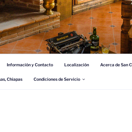
CÓN DE CUCA
 Casas, Chiapas.
Información y Contacto
Localización
Acerca de San C
sas, Chiapas
Condiciones de Servicio