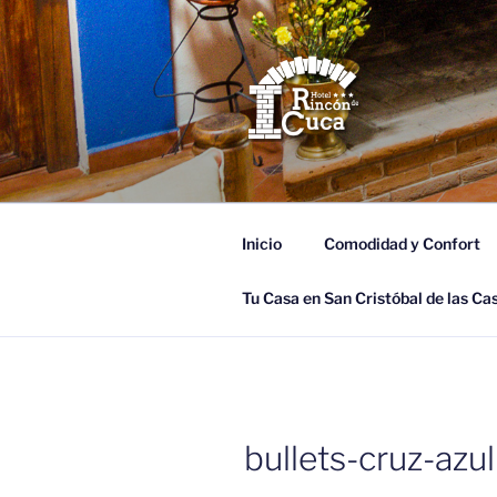
Saltar
al
contenido
HOTEL RIN
Tu Casa en San Cristóbal de las
Inicio
Comodidad y Confort
Tu Casa en San Cristóbal de las Ca
bullets-cruz-azul