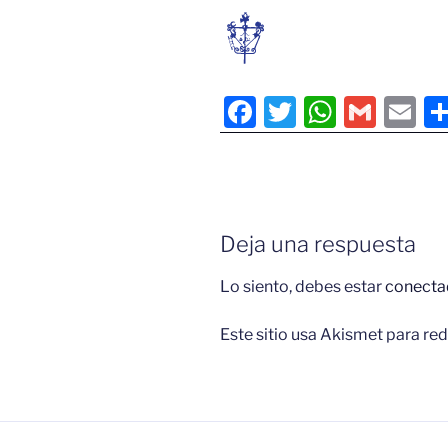
F
T
W
G
E
a
w
h
m
m
c
itt
at
ai
ai
e
er
s
l
l
b
A
Deja una respuesta
o
p
Lo siento, debes estar
conecta
o
p
k
Este sitio usa Akismet para red