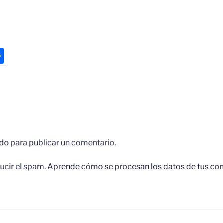
C
o
m
p
ar
tir
do
para publicar un comentario.
ucir el spam.
Aprende cómo se procesan los datos de tus co