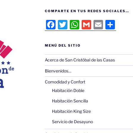
COMPARTE EN TUS REDES SOCIALES…
F
T
W
G
E
C
a
w
h
m
m
o
c
itt
at
ai
ai
m
MENÚ DEL SITIO
e
er
s
l
l
p
b
A
ar
Acerca de San Cristóbal de las Casas
o
p
tir
Bienvenidos…
o
p
Comodidad y Confort
k
Habitación Doble
Habitación Sencilla
Habitación King Size
Servicio de Desayuno