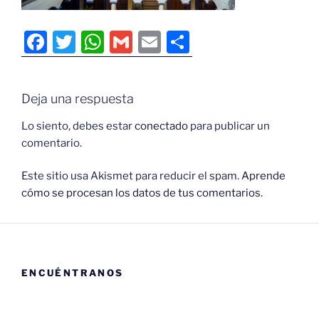
F
T
W
G
E
C
a
w
h
m
m
o
c
itt
at
ai
ai
m
Deja una respuesta
e
er
s
l
l
p
b
A
ar
Lo siento, debes estar
conectado
para publicar un
comentario.
o
p
tir
o
p
Este sitio usa Akismet para reducir el spam.
Aprende
cómo se procesan los datos de tus comentarios.
k
ENCUÉNTRANOS