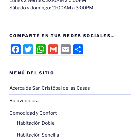
Lunes a viernes: 9:00AM a 6:00PM
Sábado y domingo: 11:00AM a 3:00PM
COMPARTE EN TUS REDES SOCIALES…
F
T
W
G
E
C
a
w
h
m
m
o
c
itt
at
ai
ai
m
MENÚ DEL SITIO
e
er
s
l
l
p
b
A
ar
Acerca de San Cristóbal de las Casas
o
p
tir
Bienvenidos…
o
p
Comodidad y Confort
k
Habitación Doble
Habitación Sencilla