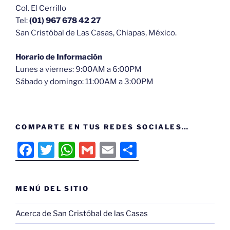
Col. El Cerrillo
Tel:
(01) 967 678 42 27
San Cristóbal de Las Casas, Chiapas, México.
Horario de Información
Lunes a viernes: 9:00AM a 6:00PM
Sábado y domingo: 11:00AM a 3:00PM
COMPARTE EN TUS REDES SOCIALES…
F
T
W
G
E
C
a
w
h
m
m
o
c
itt
at
ai
ai
m
MENÚ DEL SITIO
e
er
s
l
l
p
b
A
ar
Acerca de San Cristóbal de las Casas