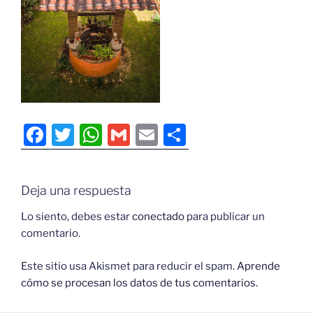
F
T
W
G
E
C
a
w
h
m
m
o
c
itt
at
ai
ai
m
Deja una respuesta
e
er
s
l
l
p
b
A
ar
Lo siento, debes estar
conectado
para publicar un
comentario.
o
p
tir
o
p
Este sitio usa Akismet para reducir el spam.
Aprende
cómo se procesan los datos de tus comentarios.
k