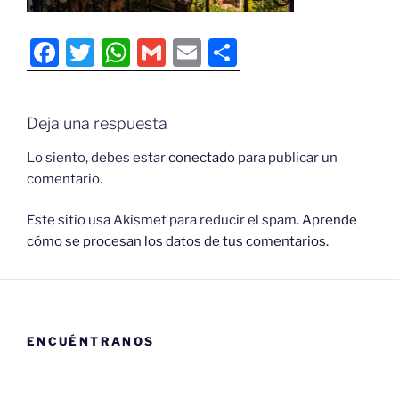
F
T
W
G
E
C
a
w
h
m
m
o
c
itt
at
ai
ai
m
Deja una respuesta
e
er
s
l
l
p
b
A
ar
Lo siento, debes estar
conectado
para publicar un
comentario.
o
p
tir
o
p
Este sitio usa Akismet para reducir el spam.
Aprende
cómo se procesan los datos de tus comentarios.
k
ENCUÉNTRANOS