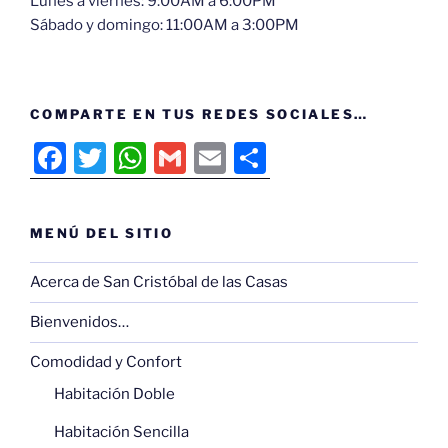
Lunes a viernes: 9:00AM a 6:00PM
Sábado y domingo: 11:00AM a 3:00PM
COMPARTE EN TUS REDES SOCIALES…
F
T
W
G
E
C
a
w
h
m
m
o
c
itt
at
ai
ai
m
MENÚ DEL SITIO
e
er
s
l
l
p
b
A
ar
Acerca de San Cristóbal de las Casas
o
p
tir
Bienvenidos…
o
p
Comodidad y Confort
k
Habitación Doble
Habitación Sencilla