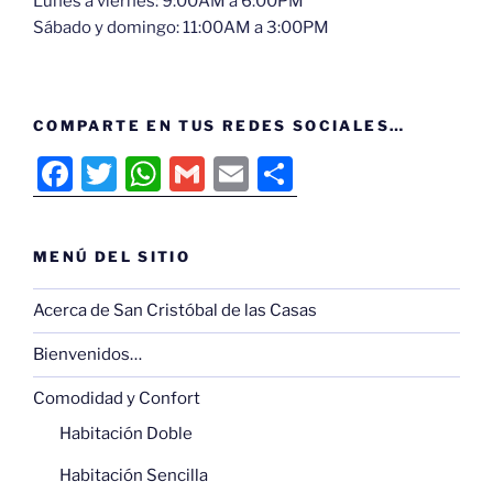
Lunes a viernes: 9:00AM a 6:00PM
Sábado y domingo: 11:00AM a 3:00PM
COMPARTE EN TUS REDES SOCIALES…
F
T
W
G
E
C
a
w
h
m
m
o
c
itt
at
ai
ai
m
MENÚ DEL SITIO
e
er
s
l
l
p
b
A
ar
Acerca de San Cristóbal de las Casas
o
p
tir
Bienvenidos…
o
p
Comodidad y Confort
k
Habitación Doble
Habitación Sencilla