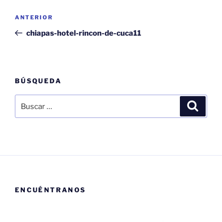
Navegación
Entrada
ANTERIOR
de
anterior:
chiapas-hotel-rincon-de-cuca11
entradas
BÚSQUEDA
Buscar
Buscar
por:
ENCUÉNTRANOS