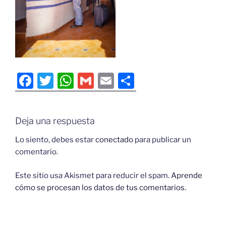
F
T
W
G
E
C
a
w
h
m
m
o
c
itt
at
ai
ai
m
Deja una respuesta
e
er
s
l
l
p
b
A
ar
Lo siento, debes estar
conectado
para publicar un
comentario.
o
p
tir
o
p
Este sitio usa Akismet para reducir el spam.
Aprende
cómo se procesan los datos de tus comentarios.
k