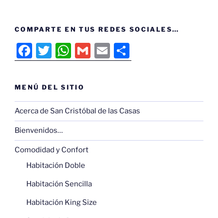
COMPARTE EN TUS REDES SOCIALES…
F
T
W
G
E
C
a
w
h
m
m
o
c
itt
at
ai
ai
m
MENÚ DEL SITIO
e
er
s
l
l
p
b
A
ar
Acerca de San Cristóbal de las Casas
o
p
tir
Bienvenidos…
o
p
Comodidad y Confort
k
Habitación Doble
Habitación Sencilla
Habitación King Size