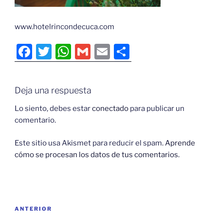
www.hotelrincondecuca.com
F
T
W
G
E
C
a
w
h
m
m
o
c
itt
at
ai
ai
m
Deja una respuesta
e
er
s
l
l
p
b
A
ar
Lo siento, debes estar
conectado
para publicar un
comentario.
o
p
tir
o
p
Este sitio usa Akismet para reducir el spam.
Aprende
cómo se procesan los datos de tus comentarios.
k
Navegación
Entrada
ANTERIOR
de