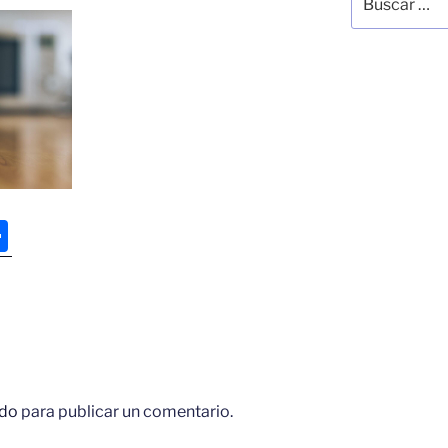
por:
C
o
m
p
ar
tir
do
para publicar un comentario.