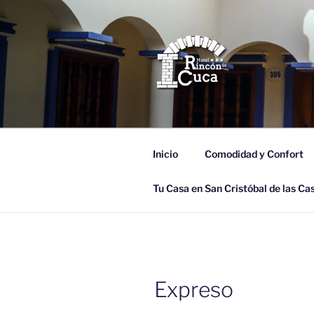
Saltar
al
contenido
HOTEL RIN
Tu Casa en San Cristóbal de las
Inicio
Comodidad y Confort
Tu Casa en San Cristóbal de las Ca
Expreso