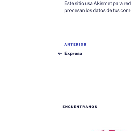
k
Este sitio usa Akismet para red
procesan los datos de tus com
Navegación
Entrada
ANTERIOR
de
anterior:
Expreso
entradas
ENCUÉNTRANOS