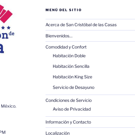
c
itt
at
ai
ai
m
MENÚ DEL SITIO
e
er
s
l
l
p
b
A
ar
Acerca de San Cristóbal de las Casas
o
p
tir
Bienvenidos…
o
p
Comodidad y Confort
k
Habitación Doble
Habitación Sencilla
Habitación King Size
Servicio de Desayuno
Condiciones de Servicio
, México.
Aviso de Privacidad
Información y Contacto
0PM
Localización