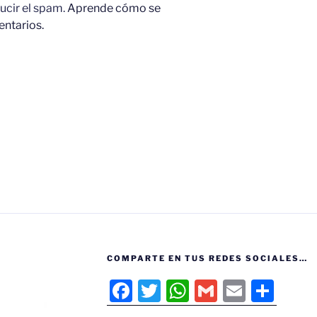
ucir el spam.
Aprende cómo se
entarios.
COMPARTE EN TUS REDES SOCIALES…
F
T
W
G
E
C
a
w
h
m
m
o