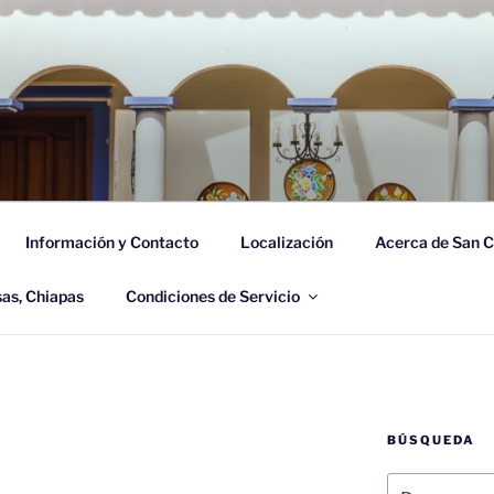
CÓN DE CUCA
 Casas, Chiapas.
Información y Contacto
Localización
Acerca de San C
sas, Chiapas
Condiciones de Servicio
BÚSQUEDA
Buscar