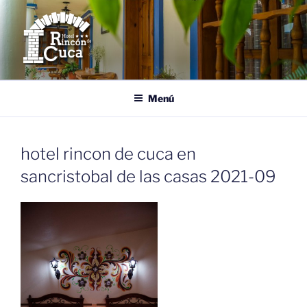
Saltar
al
contenido
HOTEL RINCÓN DE CUCA
Tu Casa en San Cristóbal de las Casas, Chiapas.
Menú
hotel rincon de cuca en
sancristobal de las casas 2021-09