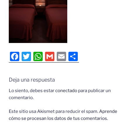
F
T
W
G
E
C
a
w
h
m
m
o
c
itt
at
ai
ai
m
Deja una respuesta
e
er
s
l
l
p
b
A
ar
Lo siento, debes estar
conectado
para publicar un
comentario.
o
p
tir
o
p
Este sitio usa Akismet para reducir el spam.
Aprende
cómo se procesan los datos de tus comentarios.
k