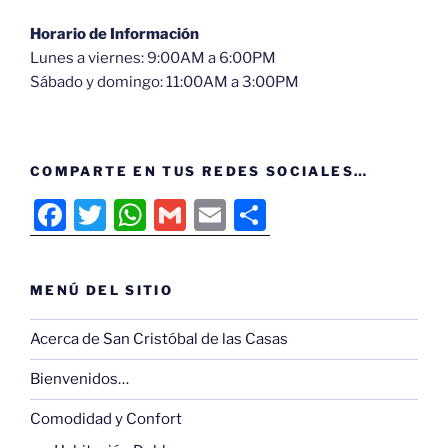
Horario de Información
Lunes a viernes: 9:00AM a 6:00PM
Sábado y domingo: 11:00AM a 3:00PM
COMPARTE EN TUS REDES SOCIALES…
F
T
W
G
E
C
a
w
h
m
m
o
c
itt
at
ai
ai
m
MENÚ DEL SITIO
e
er
s
l
l
p
b
A
ar
Acerca de San Cristóbal de las Casas
o
p
tir
Bienvenidos…
o
p
Comodidad y Confort
k