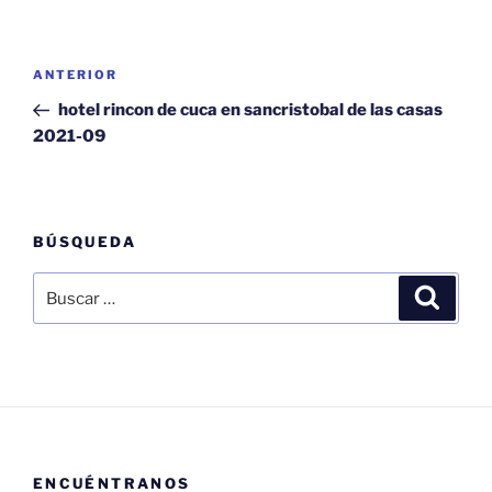
Navegación
Entrada
ANTERIOR
de
anterior:
hotel rincon de cuca en sancristobal de las casas
entradas
2021-09
BÚSQUEDA
Buscar
Buscar
por:
ENCUÉNTRANOS