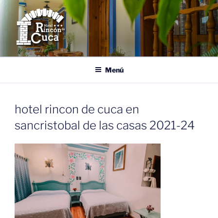
Saltar
al
contenido
HOTEL RINCÓN DE CUCA
Tu Casa en San Cristóbal de las Casas, Chiapas.
Menú
hotel rincon de cuca en
sancristobal de las casas 2021-24