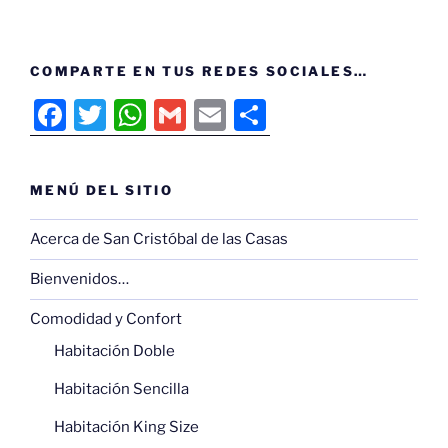
COMPARTE EN TUS REDES SOCIALES…
F
T
W
G
E
C
a
w
h
m
m
o
c
itt
at
ai
ai
m
MENÚ DEL SITIO
e
er
s
l
l
p
b
A
ar
Acerca de San Cristóbal de las Casas
o
p
tir
Bienvenidos…
o
p
Comodidad y Confort
k
Habitación Doble
Habitación Sencilla
Habitación King Size