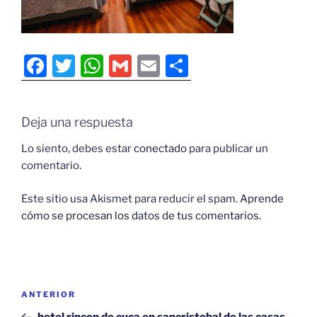
F
T
W
G
E
C
a
w
h
m
m
o
c
itt
at
ai
ai
m
Deja una respuesta
e
er
s
l
l
p
b
A
ar
Lo siento, debes estar
conectado
para publicar un
comentario.
o
p
tir
o
p
Este sitio usa Akismet para reducir el spam.
Aprende
cómo se procesan los datos de tus comentarios.
k
Navegación
Entrada
ANTERIOR
de
anterior:
hotel rincon de cuca en sancristobal de las casas