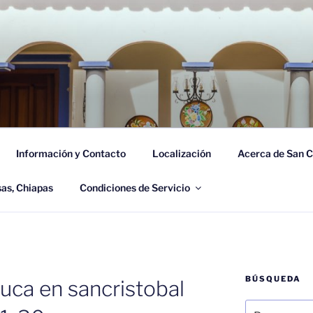
CÓN DE CUCA
 Casas, Chiapas.
Información y Contacto
Localización
Acerca de San C
sas, Chiapas
Condiciones de Servicio
BÚSQUEDA
cuca en sancristobal
Buscar