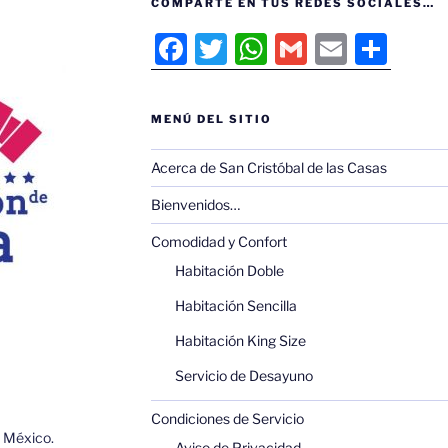
COMPARTE EN TUS REDES SOCIALES…
F
T
W
G
E
C
a
w
h
m
m
o
c
itt
at
ai
ai
m
MENÚ DEL SITIO
e
er
s
l
l
p
b
A
ar
Acerca de San Cristóbal de las Casas
o
p
tir
Bienvenidos…
o
p
Comodidad y Confort
k
Habitación Doble
Habitación Sencilla
Habitación King Size
Servicio de Desayuno
Condiciones de Servicio
, México.
Aviso de Privacidad