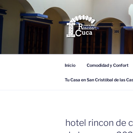
Saltar
al
contenido
HOTEL RIN
Tu Casa en San Cristóbal de las
Inicio
Comodidad y Confort
Tu Casa en San Cristóbal de las Ca
hotel rincon de 