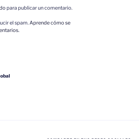
tir
do
para publicar un comentario.
ucir el spam.
Aprende cómo se
entarios.
tobal