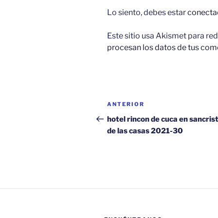
o
p
Lo siento, debes estar
conecta
o
p
k
Este sitio usa Akismet para red
procesan los datos de tus com
Navegación
Entrada
ANTERIOR
de
anterior:
hotel rincon de cuca en sancris
de las casas 2021-30
entradas