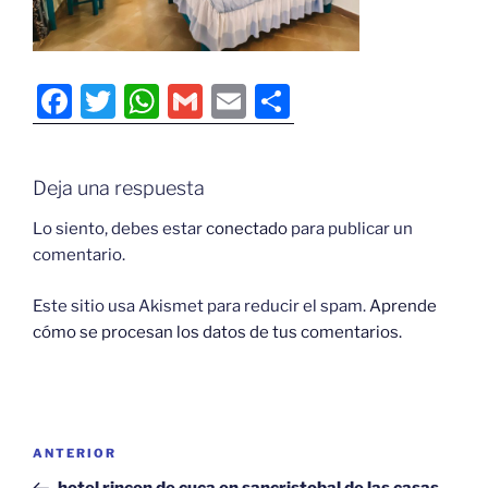
F
T
W
G
E
C
a
w
h
m
m
o
c
itt
at
ai
ai
m
Deja una respuesta
e
er
s
l
l
p
b
A
ar
Lo siento, debes estar
conectado
para publicar un
comentario.
o
p
tir
o
p
Este sitio usa Akismet para reducir el spam.
Aprende
cómo se procesan los datos de tus comentarios.
k
Navegación
Entrada
ANTERIOR
de
anterior:
hotel rincon de cuca en sancristobal de las casas