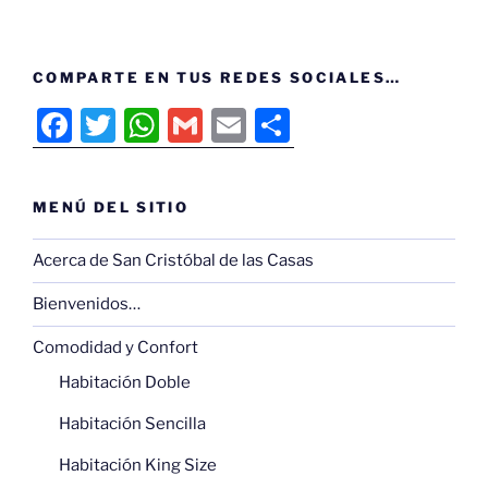
COMPARTE EN TUS REDES SOCIALES…
F
T
W
G
E
C
a
w
h
m
m
o
c
itt
at
ai
ai
m
MENÚ DEL SITIO
e
er
s
l
l
p
b
A
ar
Acerca de San Cristóbal de las Casas
o
p
tir
Bienvenidos…
o
p
Comodidad y Confort
k
Habitación Doble
Habitación Sencilla
Habitación King Size