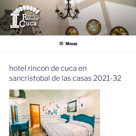
Saltar
al
contenido
HOTEL RINCÓN DE CUCA
Tu Casa en San Cristóbal de las Casas, Chiapas.
Menú
hotel rincon de cuca en
sancristobal de las casas 2021-32